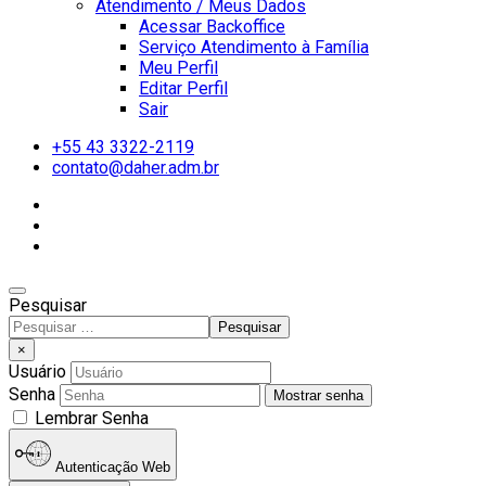
Atendimento / Meus Dados
Acessar Backoffice
Serviço Atendimento à Família
Meu Perfil
Editar Perfil
Sair
+55 43 3322-2119
contato@daher.adm.br
Pesquisar
Pesquisar
Type 2 or more characters
×
for results.
Usuário
Senha
Mostrar senha
Lembrar Senha
Autenticação Web