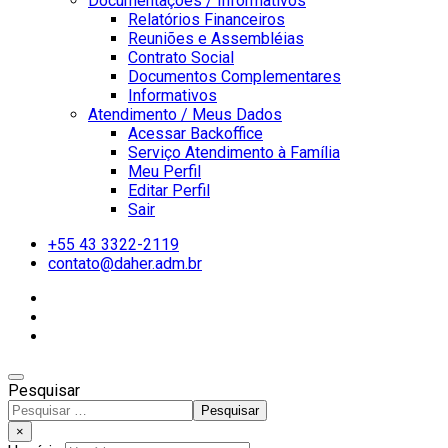
Documentações / Informativos
Relatórios Financeiros
Reuniões e Assembléias
Contrato Social
Documentos Complementares
Informativos
Atendimento / Meus Dados
Acessar Backoffice
Serviço Atendimento à Família
Meu Perfil
Editar Perfil
Sair
+55 43 3322-2119
contato@daher.adm.br
Pesquisar
Pesquisar
Type 2 or more characters
×