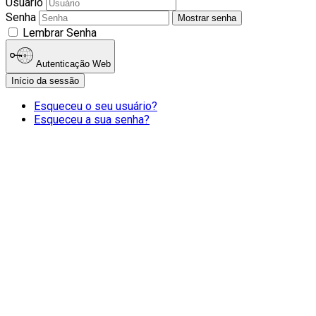
for results.
Usuário
Senha
Mostrar senha
Lembrar Senha
Autenticação Web
Início da sessão
Esqueceu o seu usuário?
Esqueceu a sua senha?